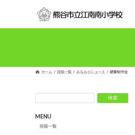
コ
ナ
ン
ビ
テ
ゲ
ン
ー
ツ
シ
へ
ョ
ス
ン
キ
に
ッ
移
プ
動
ホーム
投稿一覧
みなみ小ニュース
硬筆制作会
検索
MENU
投稿一覧