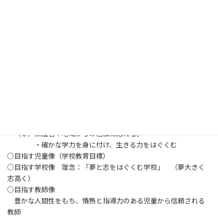
令和７年度 学校教育目標・学校経営方針
１ 学校教育目標
○ すすんで学ぶ子（知）
○ 思いやりのある子（徳）
○ たくましい子（体）
２ 学校経営方針
（１）学校は児童のためにある。
・我が子を通わせたい学校にする
（２）児童にとって最大の教育環境は、教師自身である。
・環境のよい教室によい児童は育つ
（３）保護者や地域からの信頼に応える。
・確かな学力を身に付け、生きる力をはぐくむ
○目指す児童像（学校教育目標）
○目指す学校像 理念：「夢と志をはぐくむ学校」 （夢大きく
志高く）
○目指す教師像
豊かな人間性をもち、情熱と指導力のある児童から信頼される
教師