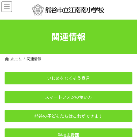
コ
ナ
ン
ビ
テ
ゲ
ン
ー
ツ
シ
へ
ョ
関連情報
ス
ン
キ
に
ッ
移
プ
動
ホーム
関連情報
いじめをなくそう宣言
スマートフォンの使い方
熊谷の子どもたちはこれができます
学校応援団