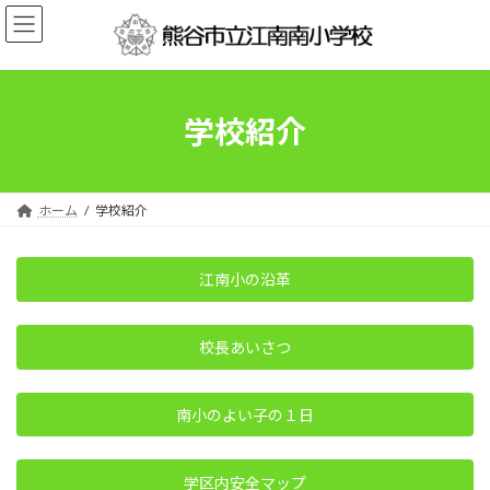
コ
ナ
ン
ビ
テ
ゲ
ン
ー
ツ
シ
へ
ョ
学校紹介
ス
ン
キ
に
ッ
移
プ
動
ホーム
学校紹介
江南小の沿革
校長あいさつ
南小のよい子の１日
学区内安全マップ